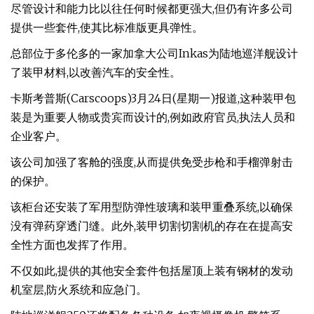
尽管设计和能力比以往任何时候都更强大,但仍有许多公司
提供一些套件,使其比标准版更具弹性。
总部位于多伦多的一家加拿大公司Inkas为陆地巡洋舰设计
了装甲材料,以改善汽车的安全性。
卡斯考普斯(Carscoops)3月24日(星期一)报道,这种装甲包
装是为重要人物或贵宾而设计的,例如政府官员,执法人员和
企业客户。
该公司加强了客舱的强度,从而提供免受步枪和手榴弹射击
的保护。
该柜台还安装了军用型防弹性玻璃和装甲重叠系统,以确保
没有弹药穿透门缝。此外,装甲切割切割机的存在在提高安
全性方面也发挥了作用。
不仅如此,提供的其他安全套件包括屋顶上装有钢材的发动
机室层,防火系统和应急门。