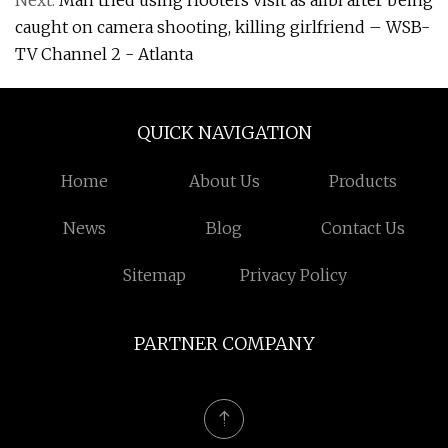
Next:
Man tried using Hooters visit as alibi after being
caught on camera shooting, killing girlfriend – WSB-
TV Channel 2 - Atlanta
QUICK NAVIGATION
Home
About Us
Products
News
Blog
Contact Us
Sitemap
Privacy Policy
PARTNER COMPANY